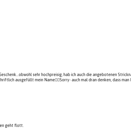
Geschenk…obwohl sehr hochpreisig, hab ich auch die angebotenen Stricknad
chriftlich ausgefüllt mein Name🤦‍♀️Sorry- auch mal dran denken, dass ma
n geht flott.