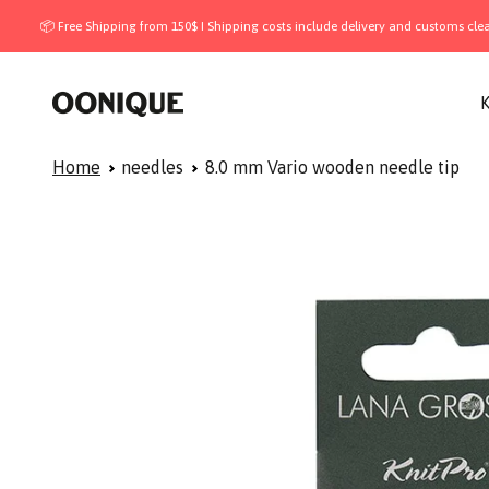
Skip to content
📦 Free Shipping from 150$ I Shipping costs include delivery and customs clearance 
OONIQUE
K
Home
needles
8.0 mm Vario wooden needle tip