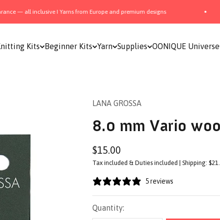
— all inclusive I Yarns from Europe and premium designs
nitting Kits
Beginner Kits
Yarn
Supplies
OONIQUE Universe
LANA GROSSA
8.0 mm Vario woo
Sale price
$15.00
Tax included & Duties included | Shipping: $21
5 reviews
Quantity: