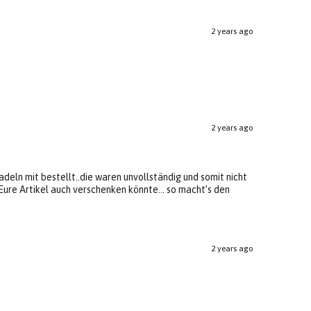
2 years ago
2 years ago
eln mit bestellt..die waren unvollständig und somit nicht
n Eure Artikel auch verschenken könnte… so macht’s den
2 years ago