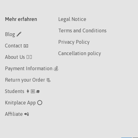
Mehr erfahren
Legal Notice
Terms and Conditions
Blog 🖍
Privacy Policy
Contact 📧
Cancellation policy
About Us 👯‍♀️
Payment Information 💰
Return your Order 📃
Students 👩🏼‍🎓
Knitplace App ⭕️
Affiliate 📲