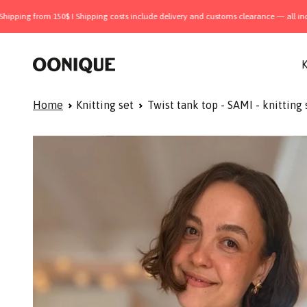
Skip to content
 150$ I Shipping costs include delivery and customs clearance — all inclusive I Ya
OONIQUE
K
Home
Knitting set
Twist tank top - SAMI - knitting 