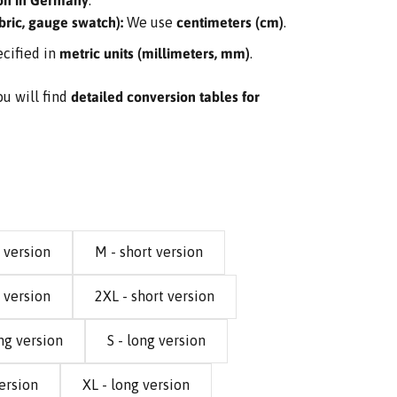
on in Germany
.
ric, gauge swatch):
We use
centimeters (cm)
.
cified in
metric units (millimeters, mm)
.
ou will find
detailed conversion tables for
t version
M - short version
t version
2XL - short version
ng version
S - long version
version
XL - long version