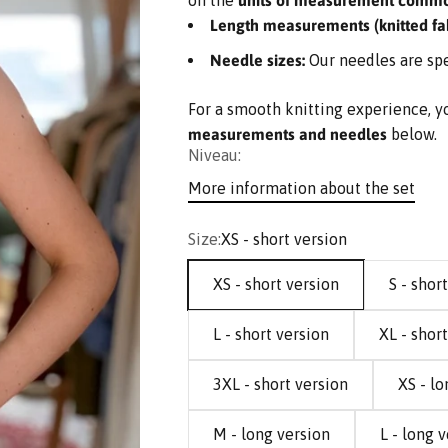
on the
units of measurement comm
Length measurements (knitted fab
Needle sizes:
Our needles are spe
For a smooth knitting experience, y
measurements and needles
below.
Niveau:
More information about the set
Size:
XS - short version
XS - short version
S - shor
L - short version
XL - shor
3XL - short version
XS - lo
M - long version
L - long 