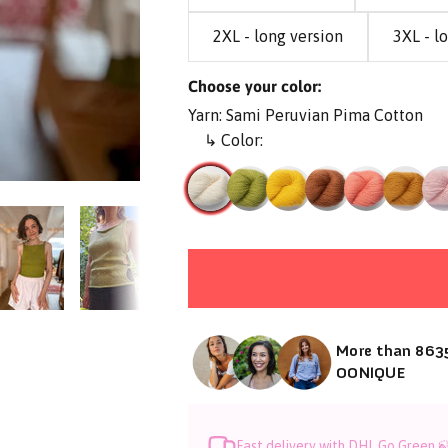
2XL - long version
3XL - l
Choose your color:
Yarn: Sami Peruvian Pima Cotton
↳ Color:
More than 8635
OONIQUE
Fast delivery with DHL Go Green 