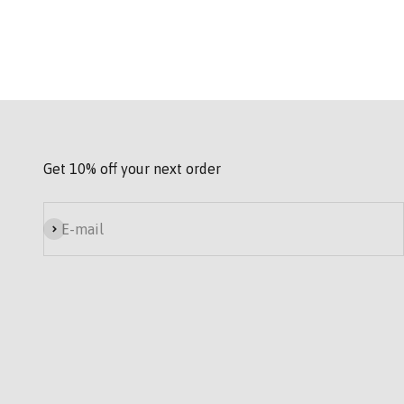
Get 10% off your next order
Subscribe
E-mail