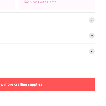
buying with Klarna
w more crafting supplies