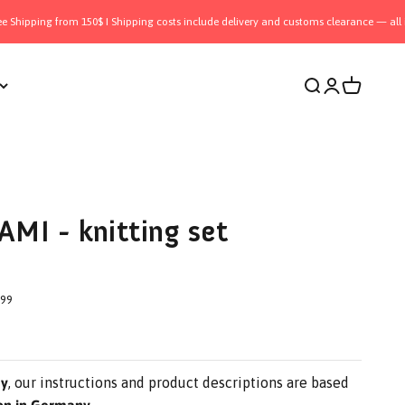
om 150$ I Shipping costs include delivery and customs clearance — all inclusive I 
Open search
Open accoun
Open cart
AMI - knitting set
.99
y
, our instructions and product descriptions are based